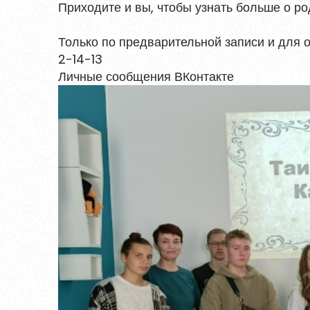
Приходите и вы, чтобы узнать больше о ро
Войти
Только по предварительной записи и для о
2-14-13
Восстановить пароль
Зарегистрирова
Личные сообщения ВКонтакте
Пароль должен быть минимум 6 символов
прописную букву, одну цифру и один сп
Я согласен на обработку
персональ
Я согласен с
правилами использова
Заре