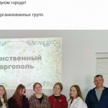
дном городе!
рганизованных групп.
ться
 и содержать хотя бы одну строчную букву, одну
ециальный символ.
Обновить
ных данных
ния материалов
, размещённых на портале.
гистрироваться