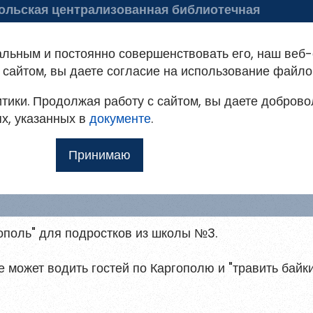
ольская централизованная библиотечная
а
 библиотеке
Советуем почитать
альным и постоянно совершенствовать его, наш веб-
ация на портале
сайтом, вы даете согласие на использование файло
тики. Продолжая работу с сайтом, вы даете доброво
овым
т доступ к методическим рекомендациям,
ях, указанных в
мо
документе
.
ким и другим полнотекстовым документам, а
 Каргополь"
Принимаю
Ещё
илю
поль" для подростков из школы №3.
 для
е может водить гостей по Каргополю и "травить байки