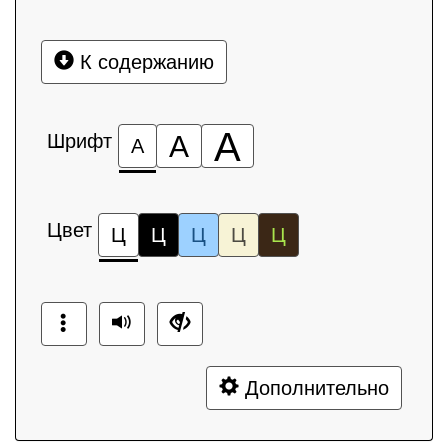
К содержанию
А
Шрифт
А
А
Цвет
Ц
Ц
Ц
Ц
Ц
Дополнительно