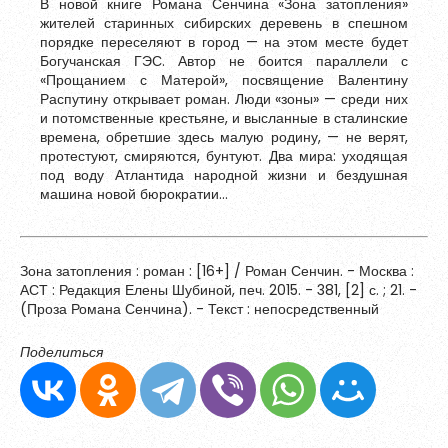
В новой книге Романа Сенчина «Зона затопления»
Обновить
жителей старинных сибирских деревень в спешном
порядке переселяют в город — на этом месте будет
Богучанская ГЭС. Автор не боится параллели с
«Прощанием с Матерой», посвящение Валентину
Я согласен на обработку
персональных данных
Распутину открывает роман. Люди «зоны» — среди них
Я согласен с
правилами использования материалов
,
и потомственные крестьяне, и высланные в сталинские
размещённых на портале.
времена, обретшие здесь малую родину, — не верят,
протестуют, смиряются, бунтуют. Два мира: уходящая
под воду Атлантида народной жизни и бездушная
машина новой бюрократии…
Зарегистрироваться
Зона затопления : роман : [16+] / Роман Сенчин. - Москва :
Уже зарегистрированы?
Войти
АСТ : Редакция Елены Шубиной, печ. 2015. - 381, [2] с. ; 21. -
(Проза Романа Сенчина). - Текст : непосредственный
Поделиться