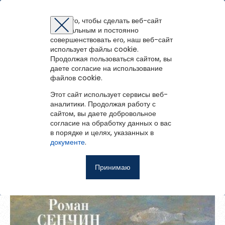
Каргопольская централизованная библиотечная система
Для того, чтобы сделать веб-сайт
оптимальным и постоянно
Восстановление пароля
Регистрация на портале
Авторизация
Вы успешно зарегистрированы!
совершенствовать его, наш веб-сайт
войти
или
зарегистрироваться
использует файлы cookie.
Для того чтобы получить доступ к полнотекстовым документам и
Зарегистрированные пользователи имеют доступ к
Вернуться назад
Продолжая пользоваться сайтом, вы
Перейти на портал
записям вебинаров необходимо авторизоваться.
методическим рекомендациям, сценариям мероприятий,
Если у вас еще нет учетной записи,
даете согласие на использование
зарегистрируйтесь.
Зона затопления
библиографическим и другим полнотекстовым документам, а
файлов cookie.
Ошибка регистрации.
Перезагрузите
страницу и попробуйте
также к записям вебинаров.
снова
Этот сайт использует сервисы веб-
Восстановить пароль
аналитики. Продолжая работу с
сайтом, вы даете добровольное
Главная
согласие на обработку данных о вас
в порядке и целях, указанных в
Введите эл.почту, привязанную к профилю на портале. На
События
документе
.
неё мы отправим ссылку для восстановления пароля.
Запомнить меня
О библиотеке
Принимаю
Войти
Советуем почитать
Ещё
Восстановить пароль
Фотоальбом